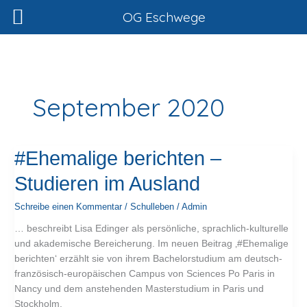
Zum
OG Eschwege
Inhalt
springen
September 2020
#Ehemalige
#Ehemalige berichten –
berichten
Studieren im Ausland
–
Studieren
Schreibe einen Kommentar
/
Schulleben
/
Admin
im
Ausland
… beschreibt Lisa Edinger als persönliche, sprachlich-kulturelle
und akademische Bereicherung. Im neuen Beitrag ‚#Ehemalige
berichten‘ erzählt sie von ihrem Bachelorstudium am deutsch-
französisch-europäischen Campus von Sciences Po Paris in
Nancy und dem anstehenden Masterstudium in Paris und
Stockholm.