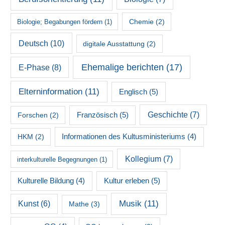
Chemie
(2)
Biologie; Begabungen fördern
(1)
Deutsch
(10)
digitale Ausstattung
(2)
Ehemalige berichten
(17)
E-Phase
(8)
Elterninformation
(11)
Englisch
(5)
Französisch
(5)
Geschichte
(7)
Forschen
(2)
HKM
(2)
Informationen des Kultusministeriums
(4)
Kollegium
(7)
interkulturelle Begegnungen
(1)
Kultur erleben
(5)
Kulturelle Bildung
(4)
Musik
(11)
Kunst
(6)
Mathe
(3)