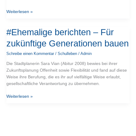
Weiterlesen »
#Ehemalige
#Ehemalige berichten – Für
berichten
zukünftige Generationen bauen
–
Für
Schreibe einen Kommentar
/
Schulleben
/
Admin
zukünftige
Generationen
Die Stadtplanerin Sara Vian (Abitur 2008) bewies bei ihrer
bauen
Zukunftsplanung Offenheit sowie Flexibilität und fand auf diese
Weise ihre Berufung, die es ihr auf vielfältige Weise erlaubt,
gesellschaftliche Verantwortung zu übernehmen.
Weiterlesen »