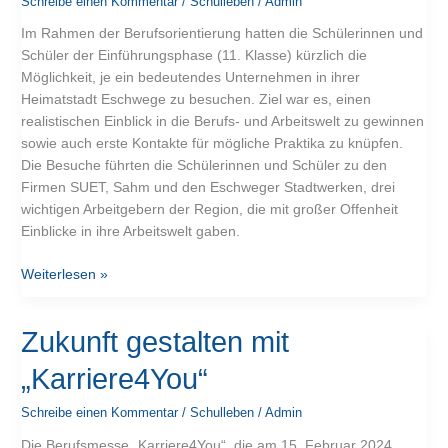
Schreibe einen Kommentar
/
Schulleben
/
Admin
SUET,
Im Rahmen der Berufsorientierung hatten die Schülerinnen und
Sahm
Schüler der Einführungsphase (11. Klasse) kürzlich die
und
Möglichkeit, je ein bedeutendes Unternehmen in ihrer
die
Heimatstadt Eschwege zu besuchen. Ziel war es, einen
Stadtwerke
realistischen Einblick in die Berufs- und Arbeitswelt zu gewinnen
Eschwege
sowie auch erste Kontakte für mögliche Praktika zu knüpfen.
Die Besuche führten die Schülerinnen und Schüler zu den
Firmen SUET, Sahm und den Eschweger Stadtwerken, drei
wichtigen Arbeitgebern der Region, die mit großer Offenheit
Einblicke in ihre Arbeitswelt gaben.
Weiterlesen »
Zukunft
Zukunft gestalten mit
gestalten
„Karriere4You“
mit
„Karriere4You“
Schreibe einen Kommentar
/
Schulleben
/
Admin
Die Berufsmesse „Karriere4You“, die am 15. Februar 2024