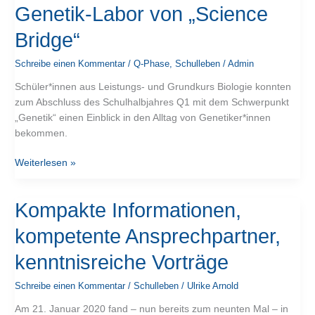
Profis
Genetik-Labor von „Science
am
OG
Bridge“
–
Schreibe einen Kommentar
/
Q-Phase
,
Schulleben
/
Admin
ein
Tag
Schüler*innen aus Leistungs- und Grundkurs Biologie konnten
mit
zum Abschluss des Schulhalbjahres Q1 mit dem Schwerpunkt
dem
„Genetik“ einen Einblick in den Alltag von Genetiker*innen
mobilen
bekommen.
Genetik-
Labor
Weiterlesen »
von
„Science
Bridge“
Kompakte
Kompakte Informationen,
Informationen,
kompetente Ansprechpartner,
kompetente
Ansprechpartner,
kenntnisreiche Vorträge
kenntnisreiche
Vorträge
Schreibe einen Kommentar
/
Schulleben
/
Ulrike Arnold
Am 21. Januar 2020 fand – nun bereits zum neunten Mal – in