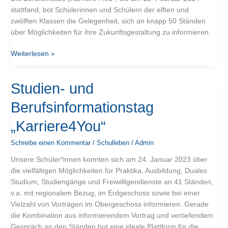
stattfand, bot Schülerinnen und Schülern der elften und
zwölften Klassen die Gelegenheit, sich an knapp 50 Ständen
über Möglichkeiten für ihre Zukunftsgestaltung zu informieren.
Weiterlesen »
Studien-
Studien- und
und
Berufsinformationstag
Berufsinformationstag
„Karriere4You“
„Karriere4You“
Schreibe einen Kommentar
/
Schulleben
/
Admin
Unsere Schüler*innen konnten sich am 24. Januar 2023 über
die vielfältigen Möglichkeiten für Praktika, Ausbildung, Duales
Studium, Studiengänge und Freiwilligendienste an 41 Ständen,
v.a. mit regionalem Bezug, im Erdgeschoss sowie bei einer
Vielzahl von Vorträgen im Obergeschoss informieren. Gerade
die Kombination aus informierendem Vortrag und vertiefendem
Gespräch an den Ständen bot eine ideale Plattform für die