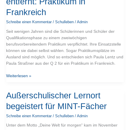
entfernt: Praktikum in
von
Eschwege
Frankreich
entfernt:
Praktikum
Schreibe einen Kommentar
/
Schulleben
/
Admin
in
Seit wenigen Jahren sind die Schülerinnen und Schüler der
Frankreich
Qualifikationsphase zu einem zweiwöchigen
berufsvorbereitendem Praktikum verpflichtet. Ihre Einsatzstelle
können sie dabei selbst wählen. Sogar Praktikumsplätze im
Ausland sind möglich. Und so entschieden sich Paula Lentz und
Paula Straßner aus der Q 2 für ein Praktikum in Frankreich.
Weiterlesen »
Außerschulischer
Außerschulischer Lernort
Lernort
begeistert für MINT-Fächer
begeistert
für
Schreibe einen Kommentar
/
Schulleben
/
Admin
MINT-
Fächer
Unter dem Motto „Deine Welt für morgen“ kam im November