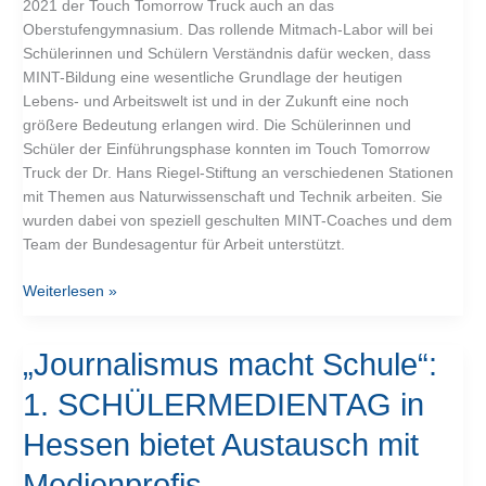
2021 der Touch Tomorrow Truck auch an das
Oberstufengymnasium. Das rollende Mitmach-Labor will bei
Schülerinnen und Schülern Verständnis dafür wecken, dass
MINT-Bildung eine wesentliche Grundlage der heutigen
Lebens- und Arbeitswelt ist und in der Zukunft eine noch
größere Bedeutung erlangen wird. Die Schülerinnen und
Schüler der Einführungsphase konnten im Touch Tomorrow
Truck der Dr. Hans Riegel-Stiftung an verschiedenen Stationen
mit Themen aus Naturwissenschaft und Technik arbeiten. Sie
wurden dabei von speziell geschulten MINT-Coaches und dem
Team der Bundesagentur für Arbeit unterstützt.
Weiterlesen »
„Journalismus
„Journalismus macht Schule“:
macht
1. SCHÜLERMEDIENTAG in
Schule“:
1.
Hessen bietet Austausch mit
SCHÜLERMEDIENTAG
in
Medienprofis