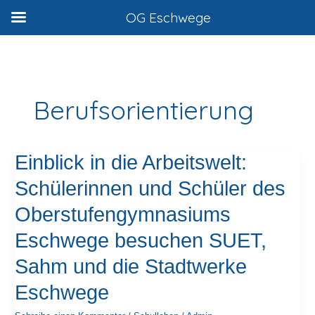
Zum
OG Eschwege
Inhalt
springen
Berufsorientierung
Einblick
Einblick in die Arbeitswelt:
in
Schülerinnen und Schüler des
die
Arbeitswelt:
Oberstufengymnasiums
Schülerinnen
und
Eschwege besuchen SUET,
Schüler
Sahm und die Stadtwerke
des
Oberstufengymnasiums
Eschwege
Eschwege
besuchen