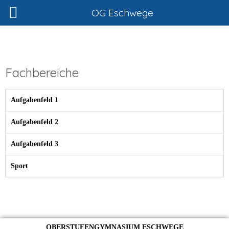
Zum
OG Eschwege
Inhalt
springen
Fachbereiche
Aufgabenfeld 1
Aufgabenfeld 2
Aufgabenfeld 3
Sport
OBERSTUFENGYMNASIUM ESCHWEGE