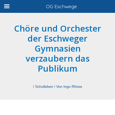
Zum
OG Eschwege
Inhalt
springen
Chöre und Orchester
der Eschweger
Gymnasien
verzaubern das
Publikum
/
Schulleben
/ Von
Ingo Rhöse