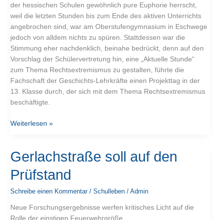
der hessischen Schulen gewöhnlich pure Euphorie herrscht,
weil die letzten Stunden bis zum Ende des aktiven Unterrichts
angebrochen sind, war am Oberstufengymnasium in Eschwege
jedoch von alldem nichts zu spüren. Stattdessen war die
Stimmung eher nachdenklich, beinahe bedrückt, denn auf den
Vorschlag der Schülervertretung hin, eine „Aktuelle Stunde“
zum Thema Rechtsextremismus zu gestalten, führte die
Fachschaft der Geschichts-Lehrkräfte einen Projekttag in der
13. Klasse durch, der sich mit dem Thema Rechtsextremismus
beschäftigte.
Weiterlesen »
Gerlachstraße
Gerlachstraße soll auf den
soll
Prüfstand
auf
den
Schreibe einen Kommentar
/
Schulleben
/
Admin
Prüfstand
Neue Forschungsergebnisse werfen kritisches Licht auf die
Rolle der einstigen Feuerwehrgröße