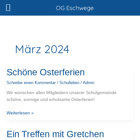
Zum
OG Eschwege
Inhalt
springen
März 2024
Schöne
Schöne Osterferien
Osterferien
Schreibe einen Kommentar
/
Schulleben
/
Admin
Wir wünschen allen Mitgliedern unserer Schulgemeinde
schöne, sonnige und erholsame Osterferien!
Weiterlesen »
Ein
Ein Treffen mit Gretchen
Treffen