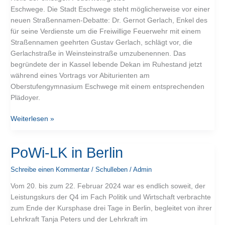
Eschwege. Die Stadt Eschwege steht möglicherweise vor einer
neuen Straßennamen-Debatte: Dr. Gernot Gerlach, Enkel des
für seine Verdienste um die Freiwillige Feuerwehr mit einem
Straßennamen geehrten Gustav Gerlach, schlägt vor, die
Gerlachstraße in Weinsteinstraße umzubenennen. Das
begründete der in Kassel lebende Dekan im Ruhestand jetzt
während eines Vortrags vor Abiturienten am
Oberstufengymnasium Eschwege mit einem entsprechenden
Plädoyer.
Weiterlesen »
PoWi-
PoWi-LK in Berlin
LK
Schreibe einen Kommentar
/
Schulleben
/
Admin
in
Berlin
Vom 20. bis zum 22. Februar 2024 war es endlich soweit, der
Leistungskurs der Q4 im Fach Politik und Wirtschaft verbrachte
zum Ende der Kursphase drei Tage in Berlin, begleitet von ihrer
Lehrkraft Tanja Peters und der Lehrkraft im