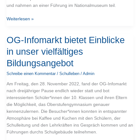
und nahmen an einer Führung im Nationalmuseum teil.
Weiterlesen »
OG-
OG-Infomarkt bietet Einblicke
Infomarkt
in unser vielfältiges
bietet
Einblicke
Bildungsangebot
in
unser
Schreibe einen Kommentar
/
Schulleben
/
Admin
vielfältiges
Am Freitag, den 28. November 2022, fand der OG-Infomarkt
Bildungsangebot
nach dreijähriger Pause endlich wieder statt und bot
interessierten Schüler*innen der 10. Klassen und ihren Eltern
die Möglichkeit, das Oberstufengymnasium genauer
kennenzulernen. Die Besucher*innen konnten in entspannter
Atmosphäre bei Kaffee und Kuchen mit den Schülern, der
Schulleitung und den Lehrkräften ins Gespräch kommen und an
Führungen durchs Schulgebäude teilnehmen.