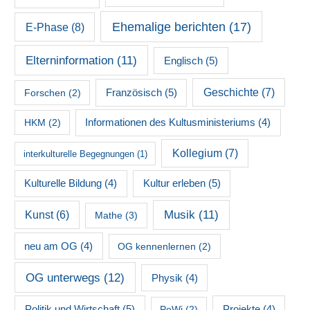
Ehemalige berichten
(17)
E-Phase
(8)
Elterninformation
(11)
Englisch
(5)
Französisch
(5)
Geschichte
(7)
Forschen
(2)
HKM
(2)
Informationen des Kultusministeriums
(4)
Kollegium
(7)
interkulturelle Begegnungen
(1)
Kultur erleben
(5)
Kulturelle Bildung
(4)
Musik
(11)
Kunst
(6)
Mathe
(3)
neu am OG
(4)
OG kennenlernen
(2)
OG unterwegs
(12)
Physik
(4)
Politik und Wirtschaft
(5)
PoWi
(2)
Projekte
(4)