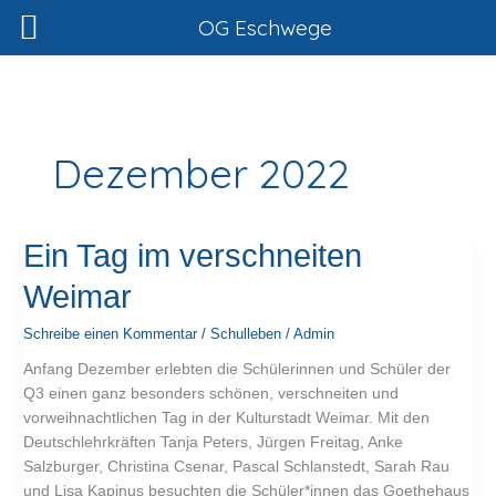
Zum
OG Eschwege
Inhalt
springen
Dezember 2022
Ein
Ein Tag im verschneiten
Tag
Weimar
im
verschneiten
Schreibe einen Kommentar
/
Schulleben
/
Admin
Weimar
Anfang Dezember erlebten die Schülerinnen und Schüler der
Q3 einen ganz besonders schönen, verschneiten und
vorweihnachtlichen Tag in der Kulturstadt Weimar. Mit den
Deutschlehrkräften Tanja Peters, Jürgen Freitag, Anke
Salzburger, Christina Csenar, Pascal Schlanstedt, Sarah Rau
und Lisa Kapinus besuchten die Schüler*innen das Goethehaus