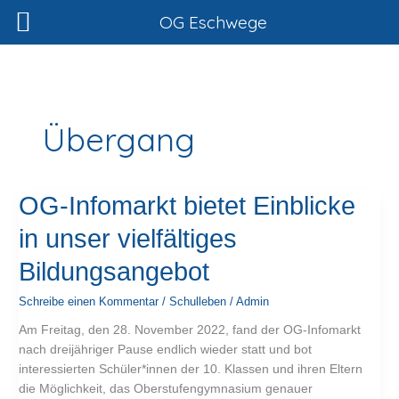
Zum
OG Eschwege
Inhalt
springen
Übergang
OG-
OG-Infomarkt bietet Einblicke
Infomarkt
in unser vielfältiges
bietet
Einblicke
Bildungsangebot
in
unser
Schreibe einen Kommentar
/
Schulleben
/
Admin
vielfältiges
Am Freitag, den 28. November 2022, fand der OG-Infomarkt
Bildungsangebot
nach dreijähriger Pause endlich wieder statt und bot
interessierten Schüler*innen der 10. Klassen und ihren Eltern
die Möglichkeit, das Oberstufengymnasium genauer