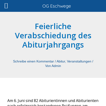
Zum
OG Eschwege
Inhalt
springen
Feierliche
Verabschiedung des
Abiturjahrgangs
Schreibe einen Kommentar
/
Abitur
,
Veranstaltungen
/
Von
Admin
Am 6. Juni sind 82 Abiturientinnen und Abiturienten
nach erfolgreich bestandenen Prüfungen am