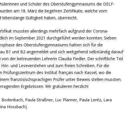
chülerinnen und Schüler des Oberstufengymnasiums die DELF-
 wurden am 18. März die begehren Zertifikate, welche vom
 lebenslange Gültigkeit haben, überreicht.
tifikat mussten allerdings mehrfach aufgrund der Corona-
dlich im September 2021 durchgeführt werden konnten. Sieben
ionsphase des Oberstufengymnasiums hatten sich für die
au B1 und B2 angemeldet und sich weitgehend selbständig darauf
 von der betreuenden Lehrerin Claudia Fiedler. Der schriftliche Teil
Hör- und Leseverstehen und zum freien Schreiben. Für die
in Prüfungszentrum des Institut français nach Kassel, wo die
 einem französischsprachigen Prüfer unter Beweis stellen mussten.
rragenden Ergebnissen. Wir gratulieren herzlich!
as Bodenbach, Paula Straßner, Luc Planner, Paula Lentz, Lara
elina Hossbach).