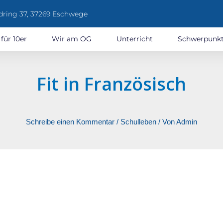
dring 37, 37269 Eschwege
 für 10er
Wir am OG
Unterricht
Schwerpunk
Fit in Französisch
Schreibe einen Kommentar
/
Schulleben
/ Von
Admin