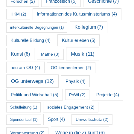
Französisch
(5)
Geschichte
(7)
Forschen
(2)
HKM
(2)
Informationen des Kultusministeriums
(4)
Kollegium
(7)
interkulturelle Begegnungen
(1)
Kultur erleben
(5)
Kulturelle Bildung
(4)
Musik
(11)
Kunst
(6)
Mathe
(3)
neu am OG
(4)
OG kennenlernen
(2)
OG unterwegs
(12)
Physik
(4)
Politik und Wirtschaft
(5)
PoWi
(2)
Projekte
(4)
soziales Engagement
(2)
Schulleitung
(1)
Sport
(4)
Umweltschutz
(2)
Spendenlauf
(1)
Wege in die Zukunft
(6)
Verantwortung
(2)